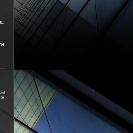
om
7H
ent
ute