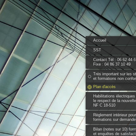
Accueil
SST
Contact Tél : 06 62 44 
Fixe : 04 86 37 10 49
Trés important sur les s
et formations non conf
Plan d'accès
Habilitations électrique
le respect de la nouvell
NF C 18-510
Règlement intèrieur pour
formations sur demande
Bilan (notes sur 10) for
et enquêtes de satisfact