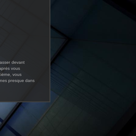
 passer devant
 aprés vous
xième, vous
ommes presque dans