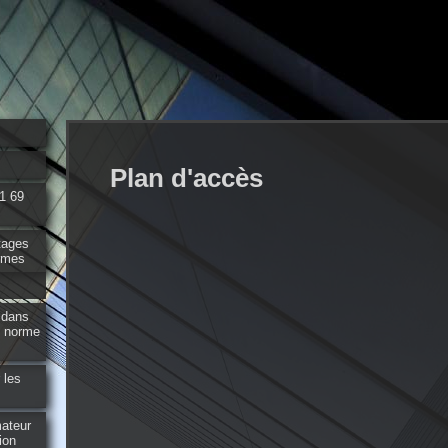
Plan d'accès
61 69
tages
ormes
s dans
e norme
 les
mateur
ion